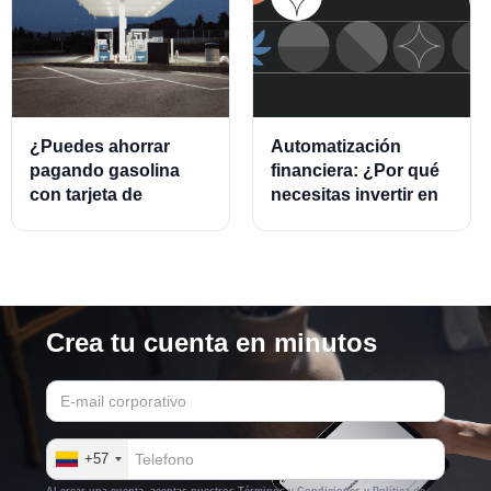
¿Puedes ahorrar
Automatización
pagando gasolina
financiera: ¿Por qué
con tarjeta de
necesitas invertir en
crédito?
este modelo?
Crea tu cuenta en minutos
+57
Al crear una cuenta, aceptas nuestros
Términos y Condiciones
y
Política de