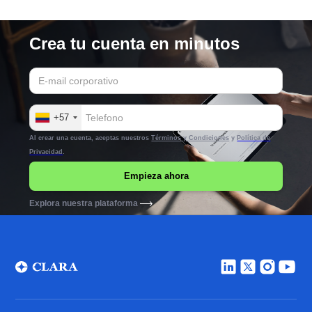
Crea tu cuenta en minutos
+57
Al crear una cuenta, aceptas nuestros
Términos y Condiciones
y
Política de
Privacidad
.
Explora nuestra plataforma