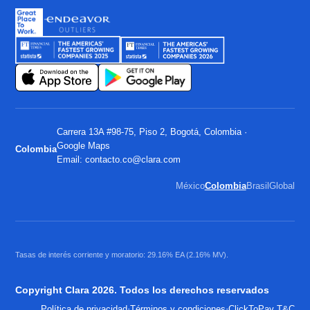
Carrera 13A #98-75, Piso 2, Bogotá, Colombia ·
Google Maps
Colombia
Email:
contacto.co@clara.com
México
Colombia
Brasil
Global
Tasas de interés corriente y moratorio: 29.16% EA (2.16% MV).
Copyright Clara 2026. Todos los derechos reservados
·
·
Política de privacidad
Términos y condiciones
ClickToPay T&C