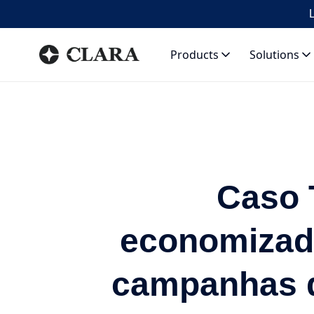
L
Products
Solutions
Caso 
economizad
campanhas d