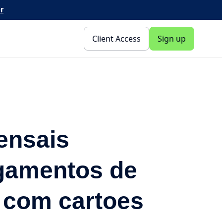
r
Client Access
Sign up
ensais
gamentos de
 com cartoes