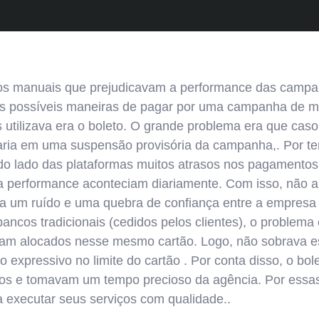
os manuais que prejudicavam a performance das campa
ês possíveis maneiras de pagar por uma campanha de míd
is utilizava era o boleto. O grande problema era que cas
etaria em uma suspensão provisória da campanha,. Por te
, do lado das plataformas muitos atrasos nos pagamento
 na performance aconteciam diariamente. Com isso, nã
a um ruído e uma quebra de confiança entre a empresa 
 bancos tradicionais (cedidos pelos clientes), o problem
eram alocados nesse mesmo cartão. Logo, não sobrava e
expressivo no limite do cartão . Por conta disso, o bol
vos e tomavam um tempo precioso da agência. Por essas
 executar seus serviços com qualidade..