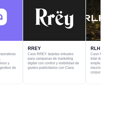
RREY
RLH Properties
rporativas
Caso RREY: tarjetas virtuales
Caso RLH Properties: vi
,
para campanas de marketing
total de transacciones p
lsos y
digital con control y visibilidad de
empleado y por comerci
gestion de
gastos publicitarios con Clara.
mezclar gastos persona
corporativos con Clara.