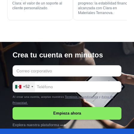
Clara: el valor de un soporte al
progreso: la estabilidad financiera
cliente personalizado.
alcanzada con Clara en
Materiales Terranova.
Crea tu cuenta en minutos
+52
Al crear una cuenta, aceptas nuestros
Terminos y Condiciones
y
Aviso de
Privacidad.
Explora nuestra plataforma