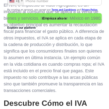
+1
El IVA, o Impuesto al Valor Agregado, es un
By creating an account, you accept our
Terms and Conditions
and
Privacy Policy.
impuesto al consumo que se aplica a la venta de
bienes y servicios. Introducido en México en 1980,
su objetivo principal es aumentar la recaudación
Explore our platform
fiscal para financiar el gasto público. A diferencia de
otros impuestos, el IVA se aplica en cada etapa de
la cadena de producción y distribución, lo que
significa que los consumidores finales son quienes
lo asumen en última instancia. Un ejemplo común
en la vida cotidiana es cuando compras ropa; el IVA
está incluido en el precio final que pagas. Este
impuesto no solo contribuye a las arcas públicas
sino que también promueve la transparencia en las
transacciones comerciales.
Descubre Cómo el IVA