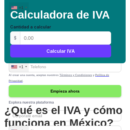
+1
Calculadora de IVA
Aceito os
Termos e Condições e a
Política de Privacidade
Cantidad a calcular
$
Conheça nossa plataforma
Calcular IVA
+1
Al crear una cuenta, aceptas nuestros
Términos y Condiciones
y
Política de
Privacidad
.
Explora nuestra plataforma
¿Qué es el IVA y cómo
funciona en México?