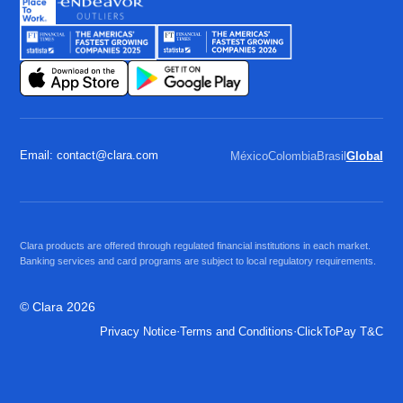
Email: contact@clara.com
México
Colombia
Brasil
Global
Clara products are offered through regulated financial institutions in each market.
Banking services and card programs are subject to local regulatory requirements.
© Clara 2026
·
·
Privacy Notice
Terms and Conditions
ClickToPay T&C