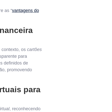
e as "
vantagens do
inanceira
 contexto, os
cartões
sparente para
es definidos de
tão, promovendo
rtuais para
rtual
, reconhecendo