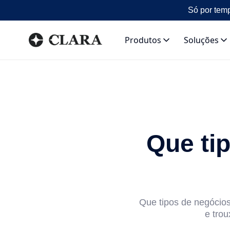
Só por temp
Produtos
Soluções
Que ti
Que tipos de negócio
e tro