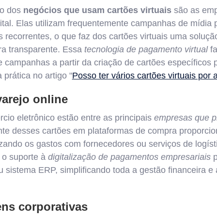
vo dos
negócios que usam cartões virtuais
são as emp
gital. Elas utilizam frequentemente campanhas de mídia
 recorrentes, o que faz dos cartões virtuais uma soluçã
ra transparente. Essa
tecnologia de pagamento virtual
fa
e campanhas a partir da criação de cartões específicos p
prática no artigo "
Posso ter vários cartões virtuais por 
arejo online
io eletrônico estão entre as principais
empresas que p
nte desses cartões em plataformas de compra proporcio
izando os gastos com fornecedores ou serviços de logís
, o suporte à
digitalização de pagamentos empresariais
p
u sistema ERP, simplificando toda a gestão financeira e
ens corporativas