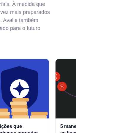
iais. À medida que
 vez mais preparados
. Avalie também
ado para o futuro
lições que
5 maneiras de gerir
5 r
odemos aprender
as finanças em crises
emp