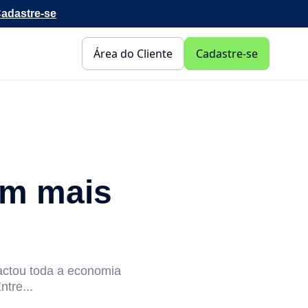
adastre-se
Área do Cliente
Cadastre-se
am mais
actou toda a economia
tre...