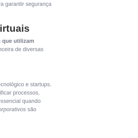
a garantir segurança
irtuais
 que utilizam
nceira de diversas
cnológico e startups.
ficar processos,
essencial quando
orporativos
são