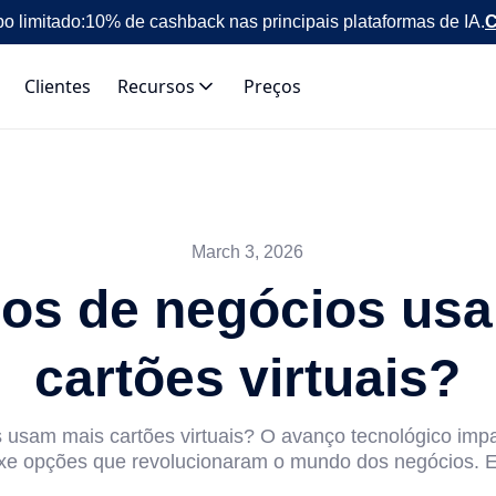
o limitado:
10% de cashback nas principais plataformas de IA.
C
Clientes
Recursos
Preços
March 3, 2026
pos de negócios us
cartões virtuais?
s usam mais cartões virtuais? O avanço tecnológico imp
uxe opções que revolucionaram o mundo dos negócios. En