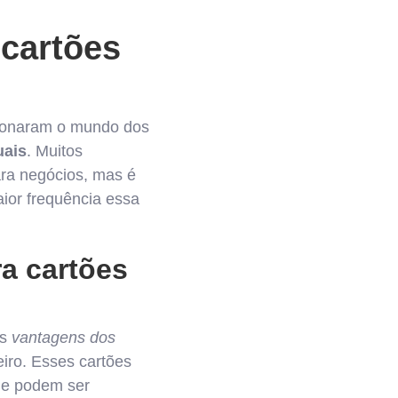
cartões
cionaram o mundo dos
uais
. Muitos
ara negócios, mas é
ior frequência essa
a cartões
as
vantagens dos
eiro. Esses cartões
 e podem ser