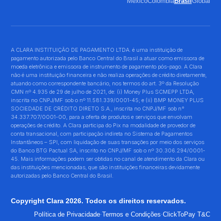
México
Colombia
Brasil
Global
A CLARA INSTITUIÇÃO DE PAGAMENTO LTDA. é uma instituição de
pagamento autorizada pelo Banco Central do Brasil a atuar como emissora de
moeda eletrônica e emissora de instrumento de pagamento pós-pago. A Clara
não é uma instituição financeira e não realiza operações de crédito diretamente,
atuando como correspondente bancário, nos termos do art. 3º da Resolução
CMN nº 4.935 de 29 de julho de 2021, de: (i) Money Plus SCMEPP LTDA,
inscrita no CNPJ/MF sob o nº 11.581.339/0001-45; e (ii) BMP MONEY PLUS
SOCIEDADE DE CRÉDITO DIRETO S.A., inscrita no CNPJ/MF sob n°
34.337.707/0001-00, para a oferta de produtos e serviços que envolvam
operações de crédito. A Clara participa do Pix na modalidade de provedor de
conta transacional, com participação indireta no Sistema de Pagamentos
Instantâneos – SPI, com liquidação de suas transações por meio dos serviços
do Banco BTG Pactual SA, inscrito no CNPJ/MF sob o nº 30.306.294/0001-
45. Mais informações podem ser obtidas no canal de atendimento da Clara ou
das instituições mencionadas, que são instituições financeiras devidamente
autorizadas pelo Banco Central do Brasil.
Copyright Clara 2026. Todos os direitos reservados.
·
·
Política de Privacidade
Termos e Condições
ClickToPay T&C