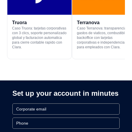
Truora
Terranova
Caso Truora: tarjetas corporativas
Caso Terranova: transparencia en
con 3 clics, soporte personalizado
gastos de viaticos, combustible y
global y facturacion automatica
backoffice con tarjetas
para cierre contable rapido con
corporativas e independencia
Clara.
para empleados con Clara.
Set up your account in minutes