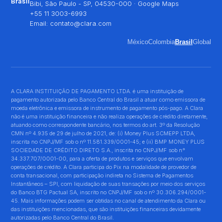
Brasil
Bibi, São Paulo - SP, 04530-000 ·
Google Maps
+55 11 3003-6993
Email:
contato@clara.com
México
Colombia
Brasil
Global
A CLARA INSTITUIÇÃO DE PAGAMENTO LTDA. é uma instituição de
pagamento autorizada pelo Banco Central do Brasil a atuar como emissora de
moeda eletrônica e emissora de instrumento de pagamento pós-pago. A Clara
não é uma instituição financeira e não realiza operações de crédito diretamente,
atuando como correspondente bancário, nos termos do art. 3º da Resolução
CMN nº 4.935 de 29 de julho de 2021, de: (i) Money Plus SCMEPP LTDA,
inscrita no CNPJ/MF sob o nº 11.581.339/0001-45; e (ii) BMP MONEY PLUS
SOCIEDADE DE CRÉDITO DIRETO S.A., inscrita no CNPJ/MF sob n°
34.337.707/0001-00, para a oferta de produtos e serviços que envolvam
operações de crédito. A Clara participa do Pix na modalidade de provedor de
conta transacional, com participação indireta no Sistema de Pagamentos
Instantâneos – SPI, com liquidação de suas transações por meio dos serviços
do Banco BTG Pactual SA, inscrito no CNPJ/MF sob o nº 30.306.294/0001-
45. Mais informações podem ser obtidas no canal de atendimento da Clara ou
das instituições mencionadas, que são instituições financeiras devidamente
autorizadas pelo Banco Central do Brasil.