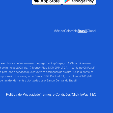
México
Colombia
Brasil
Global
 e emissora de instrumento de pagamento pós-pago. A Clara não é uma
 29 de julho de 2021, de: (i) Money Plus SCMEPP LTDA, inscrita no CNPJ/MF
dutos e serviços que envolvam operações de crédito. A Clara participa
ões por meio dos serviços do Banco BTG Pactual SA, inscrito no CNPJ/MF
eiras devidamente autorizadas pelo Banco Central do Brasil.
·
·
Política de Privacidade
Termos e Condições
ClickToPay T&C