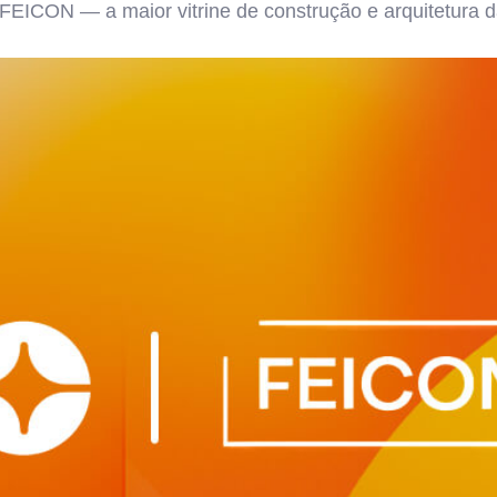
a FEICON — a maior vitrine de construção e arquitetura d