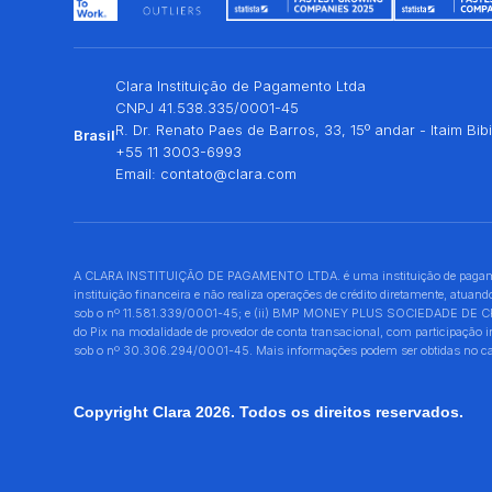
Clara Instituição de Pagamento Ltda
CNPJ 41.538.335/0001-45
R. Dr. Renato Paes de Barros, 33, 15º andar - Itaim Bi
Brasil
+55 11 3003-6993
Email:
contato@clara.com
A CLARA INSTITUIÇÃO DE PAGAMENTO LTDA. é uma instituição de pagamento
instituição financeira e não realiza operações de crédito diretamente, at
sob o nº 11.581.339/0001-45; e (ii) BMP MONEY PLUS SOCIEDADE DE CRÉDIT
do Pix na modalidade de provedor de conta transacional, com participação
sob o nº 30.306.294/0001-45. Mais informações podem ser obtidas no canal
Copyright Clara 2026. Todos os direitos reservados.