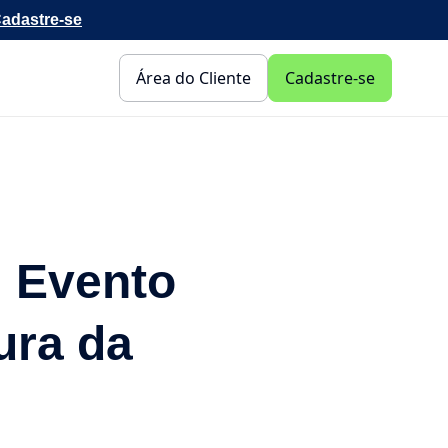
adastre-se
Área do Cliente
Cadastre-se
l Evento
ura da