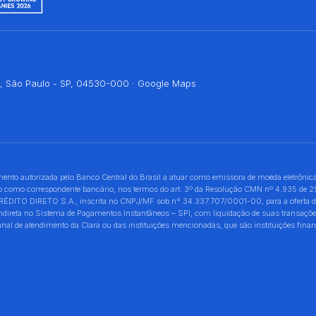
bi, São Paulo - SP, 04530-000 ·
Google Maps
 autorizada pelo Banco Central do Brasil a atuar como emissora de moeda eletrônica
uando como correspondente bancário, nos termos do art. 3º da Resolução CMN nº 4.935 de
O DIRETO S.A., inscrita no CNPJ/MF sob n° 34.337.707/0001-00, para a oferta de pro
 indireta no Sistema de Pagamentos Instantâneos – SPI, com liquidação de suas transaç
 de atendimento da Clara ou das instituições mencionadas, que são instituições financ