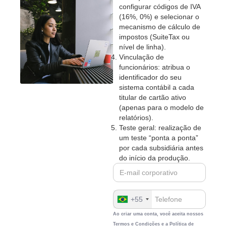
configurar códigos de IVA
(16%, 0%) e selecionar o
mecanismo de cálculo de
impostos (SuiteTax ou
nível de linha).
Vinculação de
funcionários: atribua o
identificador do seu
sistema contábil a cada
titular de cartão ativo
(apenas para o modelo de
relatórios).
Teste geral: realização de
um teste “ponta a ponta”
por cada subsidiária antes
do início da produção.
+55
Ao criar uma conta, você aceita nossos
Termos e Condições e a
Política de