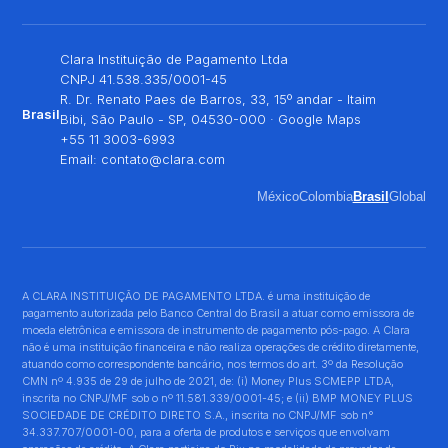
Clara Instituição de Pagamento Ltda
CNPJ 41.538.335/0001-45
R. Dr. Renato Paes de Barros, 33, 15º andar - Itaim
Brasil
Bibi, São Paulo - SP, 04530-000 ·
Google Maps
+55 11 3003-6993
Email:
contato@clara.com
México
Colombia
Brasil
Global
A CLARA INSTITUIÇÃO DE PAGAMENTO LTDA. é uma instituição de
pagamento autorizada pelo Banco Central do Brasil a atuar como emissora de
moeda eletrônica e emissora de instrumento de pagamento pós-pago. A Clara
não é uma instituição financeira e não realiza operações de crédito diretamente,
atuando como correspondente bancário, nos termos do art. 3º da Resolução
CMN nº 4.935 de 29 de julho de 2021, de: (i) Money Plus SCMEPP LTDA,
inscrita no CNPJ/MF sob o nº 11.581.339/0001-45; e (ii) BMP MONEY PLUS
SOCIEDADE DE CRÉDITO DIRETO S.A., inscrita no CNPJ/MF sob n°
34.337.707/0001-00, para a oferta de produtos e serviços que envolvam