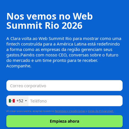
Nos vemos no Web
Summit Rio 2026
A Clara volta ao Web Summit Rio para mostrar como uma
fintech construída para a América Latina está redefinindo
a forma como as empresas da região gerenciam seus
gastos.Painéis com nosso CEO, conversas sobre o futuro
do mercado e um time pronto para te receber.
Acompanhe.
+52
Al crear una cuenta, aceptas nuestros
Terminos y Condiciones
y
Aviso de Privacidad.