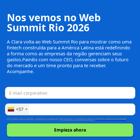
Nos vemos no Web
Summit Rio 2026
A Clara volta ao Web Summit Rio para mostrar como uma
fintech construída para a América Latina está redefinindo
a forma como as empresas da região gerenciam seus
gastos.Painéis com nosso CEO, conversas sobre o futuro
do mercado e um time pronto para te receber.
Acompanhe.
+57
Al crear una cuenta, aceptas nuestros
Términos y Condiciones
y
Política de Privacidad
.