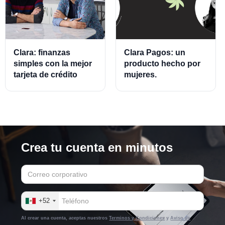
Clara: finanzas
Clara Pagos: un
simples con la mejor
producto hecho por
tarjeta de crédito
mujeres.
empresarial.
Crea tu cuenta en minutos
+52
Al crear una cuenta, aceptas nuestros
Terminos y Condiciones
y
Aviso de