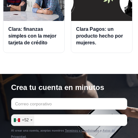
Clara: finanzas
Clara Pagos: un
simples con la mejor
producto hecho por
tarjeta de crédito
mujeres.
empresarial.
Crea tu cuenta en minutos
+52
Al crear una cuenta, aceptas nuestros
Terminos y Condiciones
y
Aviso de
Privacidad.