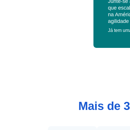
Junte-se 
que esca
na Améric
agilidade
Já tem um
Mais de 