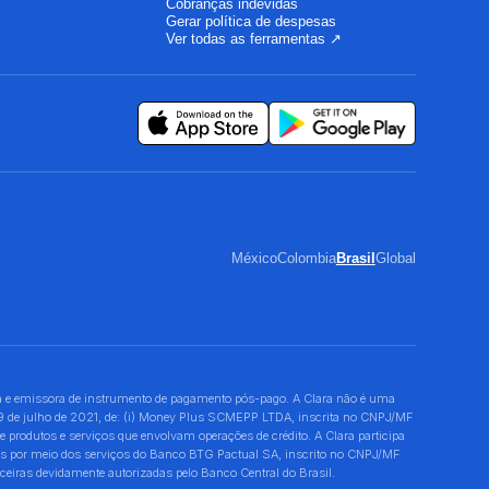
Cobranças indevidas
Gerar política de despesas
Ver todas as ferramentas ↗
México
Colombia
Brasil
Global
 e emissora de instrumento de pagamento pós-pago. A Clara não é uma
 29 de julho de 2021, de: (i) Money Plus SCMEPP LTDA, inscrita no CNPJ/MF
dutos e serviços que envolvam operações de crédito. A Clara participa
ões por meio dos serviços do Banco BTG Pactual SA, inscrito no CNPJ/MF
eiras devidamente autorizadas pelo Banco Central do Brasil.