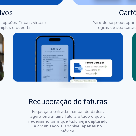
ivos
Cart
 opções físicas, virtuais
Pare de se preocupar 
mples e coberta.
regras do seu cart
Recuperação de faturas
Esqueça a entrada manual de dados,
agora enviar uma fatura é tudo o que é
necessário para que tudo seja capturado
e organizado. Disponível apenas no
México.