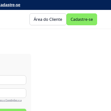
adastre-se
Área do Cliente
Cadastre-se
os e Condições e a