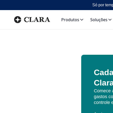
Só por temp
Produtos
Soluções
Cada
Clar
Comece a
gastos co
controle 