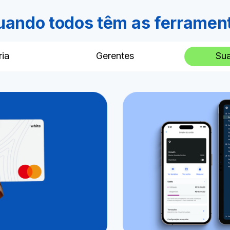
uando todos têm as ferramen
ria
Gerentes
Sua