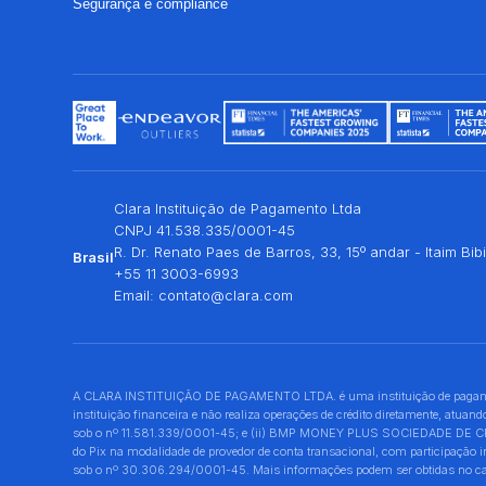
Segurança e compliance
Clara Instituição de Pagamento Ltda
CNPJ 41.538.335/0001-45
R. Dr. Renato Paes de Barros, 33, 15º andar - Itaim Bi
Brasil
+55 11 3003-6993
Email:
contato@clara.com
A CLARA INSTITUIÇÃO DE PAGAMENTO LTDA. é uma instituição de pagamento
instituição financeira e não realiza operações de crédito diretamente, at
sob o nº 11.581.339/0001-45; e (ii) BMP MONEY PLUS SOCIEDADE DE CRÉDIT
do Pix na modalidade de provedor de conta transacional, com participação
sob o nº 30.306.294/0001-45. Mais informações podem ser obtidas no canal