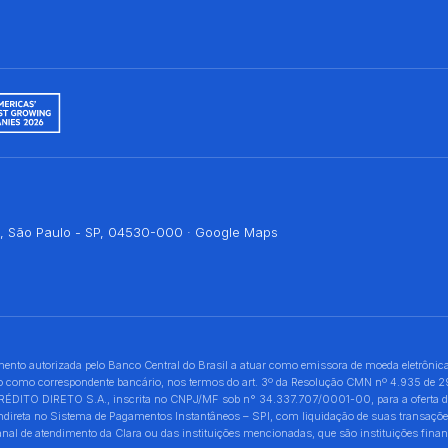
bi, São Paulo - SP, 04530-000 ·
Google Maps
 autorizada pelo Banco Central do Brasil a atuar como emissora de moeda eletrônica
uando como correspondente bancário, nos termos do art. 3º da Resolução CMN nº 4.935 de
O DIRETO S.A., inscrita no CNPJ/MF sob n° 34.337.707/0001-00, para a oferta de pro
 indireta no Sistema de Pagamentos Instantâneos – SPI, com liquidação de suas transaç
 de atendimento da Clara ou das instituições mencionadas, que são instituições financ