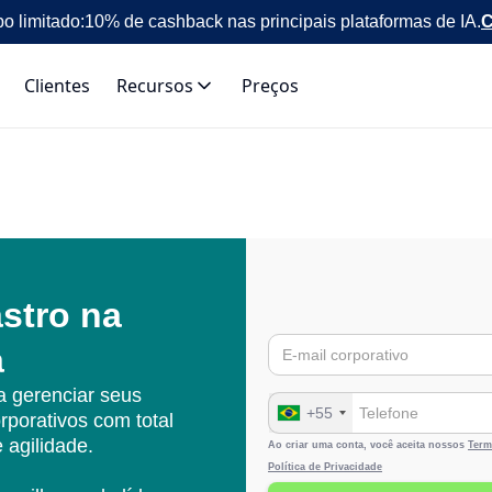
o limitado:
10% de cashback nas principais plataformas de IA.
C
Clientes
Recursos
Preços
stro na
a
 gerenciar seus
+55
rporativos com total
e agilidade.
Ao criar uma conta, você aceita nossos
Term
Política de Privacidade