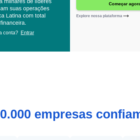
a milhares de líderes
lam suas operações
a Latina com total
Explore nossa plataforma
 financeira.
a conta?
Entrar
30.000 empresas confiam