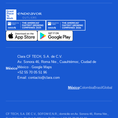
Clara CF TECH, S.A. de C.V.
Av. Sonora 46, Roma Nte., Cuauhtémoc, Ciudad de
México ·
Google Maps
México
+52 55 70 05 51 96
Email:
contacto@clara.com
México
Colombia
Brasil
Global
CF TECH, S.A. DE C.V., SOFOM E.N.R.; domicilio en Av. Sonora 46, Roma Nte.,