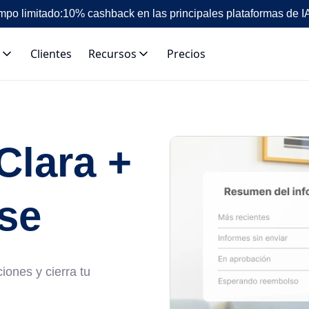
mpo limitado:
10% cashback en las principales plataformas de I
Clientes
Recursos
Precios
Clara +
se
iones y cierra tu