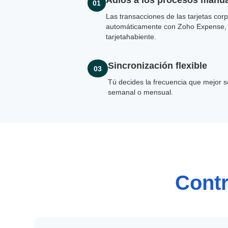
Adiós a los procesos manua
01
Las transacciones de las tarjetas corp
automáticamente con Zoho Expense, 
tarjetahabiente.
Sincronización flexible
03
Tú decides la frecuencia que mejor se
semanal o mensual.
Contr