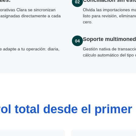
les:
Conciliación sin esf
02
orativas Clara se sincronizan
Olvida las importaciones m
asignadas directamente a cada
listo para revisión, elimina
cero.
Soporte multimone
04
 adapte a tu operación: diaria,
Gestión nativa de transac
cálculo automático del tipo
ol total desde el primer