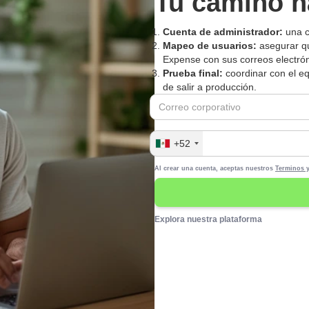
Tu camino h
Cuenta de administrador:
una c
Mapeo de usuarios:
asegurar qu
Expense con sus correos electró
Prueba final:
coordinar con el e
de salir a producción.
+52
Al crear una cuenta, aceptas nuestros
Terminos 
Explora nuestra plataforma