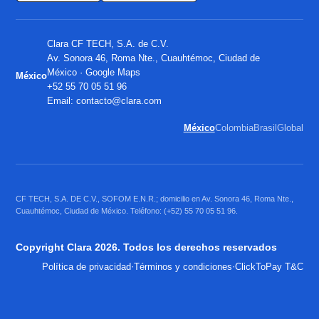
Clara CF TECH, S.A. de C.V.
Av. Sonora 46, Roma Nte., Cuauhtémoc, Ciudad de
México ·
Google Maps
México
+52 55 70 05 51 96
Email:
contacto@clara.com
México
Colombia
Brasil
Global
CF TECH, S.A. DE C.V., SOFOM E.N.R.; domicilio en Av. Sonora 46, Roma Nte.,
Cuauhtémoc, Ciudad de México. Teléfono: (+52) 55 70 05 51 96.
Copyright Clara 2026. Todos los derechos reservados
·
·
Política de privacidad
Términos y condiciones
ClickToPay T&C