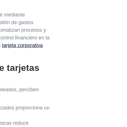
te mediante
stión de gastos
tomatizan procesos y
ntrol financiero en la
a
tarjeta corporativa
e tarjetas
pleados, perciben
rizados proporciona un
ísicas reduce