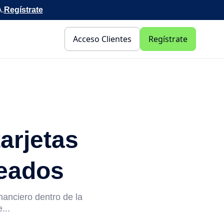
A.
Regístrate
Acceso Clientes
Regístrate
arjetas
leados
inanciero dentro de la
...