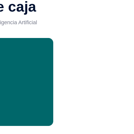
e caja
encia Artificial