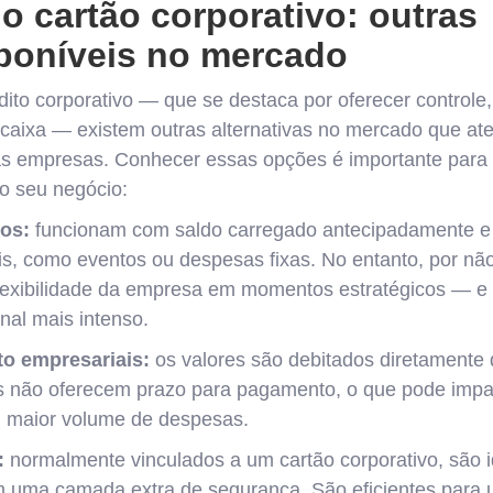
o cartão corporativo: outras
poníveis no mercado
dito corporativo — que se destaca por oferecer controle
e caixa — existem outras alternativas no mercado que 
as empresas. Conhecer essas opções é importante para
do seu negócio:
os:
funcionam com saldo carregado antecipadamente e
is, como eventos ou despesas fixas. No entanto, por não
flexibilidade da empresa em momentos estratégicos — 
nal mais intenso.
to empresariais:
os valores são debitados diretamente
 não oferecem prazo para pagamento, o que pode impact
 maior volume de despesas.
:
normalmente vinculados a um cartão corporativo, são 
m uma camada extra de segurança. São eficientes para 