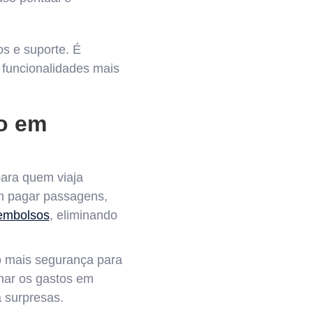
os e suporte. É
 funcionalidades mais
vo em
para quem viaja
m pagar passagens,
embolsos
, eliminando
o mais segurança para
har os gastos em
a surpresas.