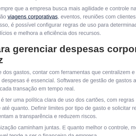
pre que a empresa busca mais agilidade e controle nas
tão
viagens corporativas
, eventos, reuniões com cliente
sso, é possível configurar regras de uso para determina
ícios e melhora a eficiência dos recursos.
ra gerenciar despesas corpor
z
e dos gastos, contar com ferramentas que centralizem 
espesas é essencial. Softwares de gestão de gastos aj
r cada transação em tempo real.
e é ter uma política clara de uso dos cartões, com regra
até quanto. Definir limites por tipo de gasto e solicitar r
ntam a transparência e reduzem riscos.
ização caminham juntas. E quanto melhor o controle, m
vel tende a ser o financeiro da empresa.