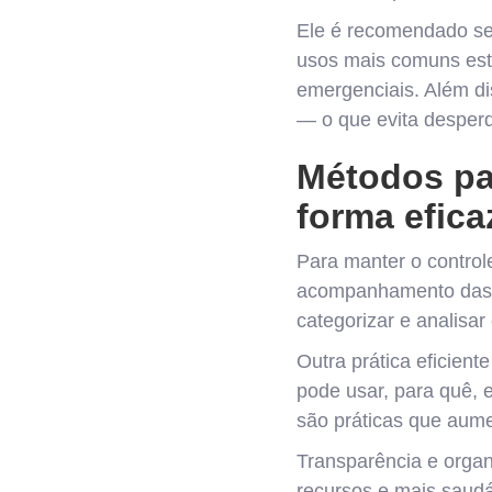
Ele é recomendado sem
usos mais comuns es
emergenciais. Além di
— o que evita desperd
Métodos pa
forma efica
Para manter o control
acompanhamento das d
categorizar e analisa
Outra prática eficient
pode usar, para quê, e 
são práticas que aume
Transparência e organ
recursos e mais saudá