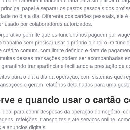
 uma ferramenta financeira criada para simplificar o p
rincipal papel é separar os gastos pessoais dos profis
idade no dia a dia. Diferente dos cartões pessoais, ele
r usado por colaboradores autorizados.
corporativo permite que os funcionários paguem por viag
o trabalho sem precisar usar o próprio dinheiro. O func
 crédito comum, com limite definido e data de pagamen
 muitas dessas transações podem ser acompanhadas em
 garantindo transparência e facilitando a prestação de c
eitos para o dia a dia da operação, com sistemas que re
ansações e geram relatórios detalhados para uma gestão
rve e quando usar o cartão c
é ideal para cobrir despesas da operação do negócio, 
gens, refeições, transportes e até serviços online, com
 e anúncios digitais.