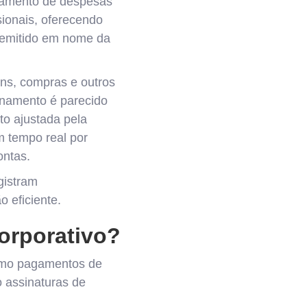
agamento de despesas
sionais, oferecendo
 é emitido em nome da
ens, compras e outros
ionamento é parecido
to ajustada pela
 tempo real por
ontas.
gistram
 eficiente.
orporativo?
como pagamentos de
o assinaturas de