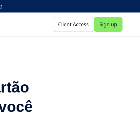
r
Client Access
Sign up
rtão
 você