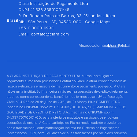
Clara Instituição de Pagamento Ltda
CNPJ 41.538.335/0001-45
R. Dr. Renato Paes de Barros, 33, 15º andar - Itaim
Brasil
Bibi, São Paulo - SP, 04530-000 ·
Google Maps
+55 11 3003-6993
Email:
contato@clara.com
México
Colombia
Brasil
Global
A CLARA INSTITUIÇÃO DE PAGAMENTO LTDA. é uma instituição de
pagamento autorizada pelo Banco Central do Brasil a atuar como emissora de
moeda eletrônica e emissora de instrumento de pagamento pós-pago. A Clara
não é uma instituição financeira e não realiza operações de crédito diretamente,
atuando como correspondente bancário, nos termos do art. 3º da Resolução
CMN nº 4.935 de 29 de julho de 2021, de: (i) Money Plus SCMEPP LTDA,
inscrita no CNPJ/MF sob o nº 11.581.339/0001-45; e (ii) BMP MONEY PLUS
SOCIEDADE DE CRÉDITO DIRETO S.A., inscrita no CNPJ/MF sob n°
34.337.707/0001-00, para a oferta de produtos e serviços que envolvam
operações de crédito. A Clara participa do Pix na modalidade de provedor de
conta transacional, com participação indireta no Sistema de Pagamentos
Instantâneos – SPI, com liquidação de suas transações por meio dos serviços