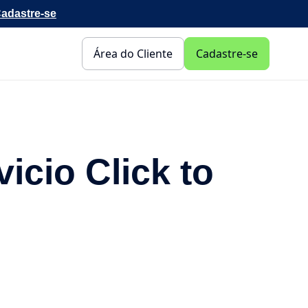
adastre-se
Área do Cliente
Cadastre-se
icio Click to