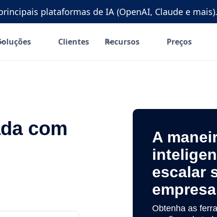
rincipais plataformas de IA (OpenAI, Claude e mais).
Soluções
Clientes
Recursos
Preços
ada com
A manei
intelige
escalar 
to que gerenciam seus
empresa
stos ocultos.
Obtenha as ferr