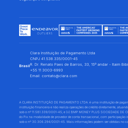
Clara Instituição de Pagamento Ltda
CNPJ 41.538.335/0001-45
R. Dr. Renato Paes de Barros, 33, 15º andar - Itaim Bi
Brasil
+55 11 3003-6993
Email:
contato@clara.com
A CLARA INSTITUIÇÃO DE PAGAMENTO LTDA. é uma instituição de pagamento
instituição financeira e não realiza operações de crédito diretamente, at
sob o nº 11.581.339/0001-45; e (ii) BMP MONEY PLUS SOCIEDADE DE CRÉDIT
do Pix na modalidade de provedor de conta transacional, com participação
sob o nº 30.306.294/0001-45. Mais informações podem ser obtidas no canal