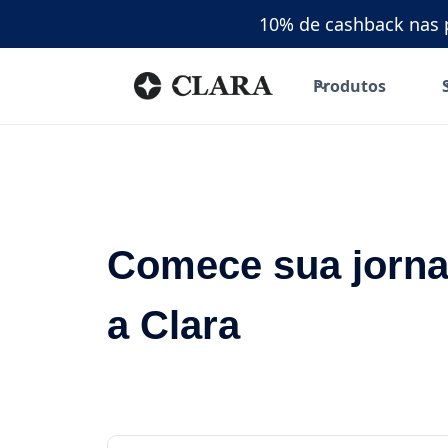
10% de cashback nas p
Produtos
Comece sua jorn
a Clara
Junte-se a milhares de empresas em crescimen
gastos com total agilidade. 100% online, sem cu