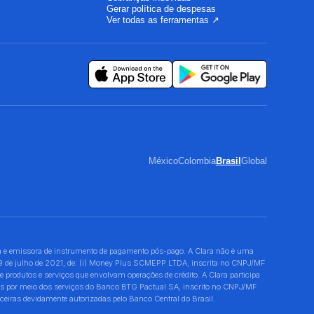
Gerar política de despesas
Ver todas as ferramentas ↗
México
Colombia
Brasil
Global
 e emissora de instrumento de pagamento pós-pago. A Clara não é uma
 29 de julho de 2021, de: (i) Money Plus SCMEPP LTDA, inscrita no CNPJ/MF
dutos e serviços que envolvam operações de crédito. A Clara participa
ões por meio dos serviços do Banco BTG Pactual SA, inscrito no CNPJ/MF
eiras devidamente autorizadas pelo Banco Central do Brasil.