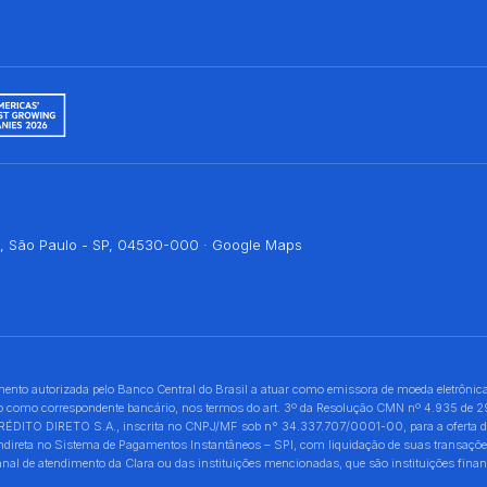
bi, São Paulo - SP, 04530-000 ·
Google Maps
 autorizada pelo Banco Central do Brasil a atuar como emissora de moeda eletrônica
uando como correspondente bancário, nos termos do art. 3º da Resolução CMN nº 4.935 de
O DIRETO S.A., inscrita no CNPJ/MF sob n° 34.337.707/0001-00, para a oferta de pro
 indireta no Sistema de Pagamentos Instantâneos – SPI, com liquidação de suas transaç
 de atendimento da Clara ou das instituições mencionadas, que são instituições financ