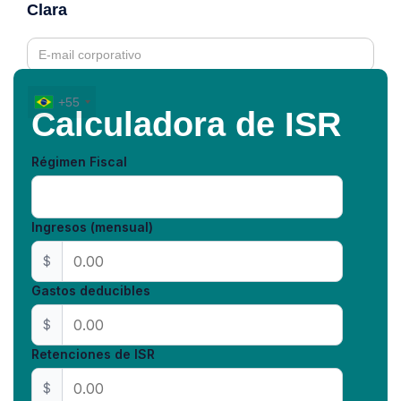
Clara
+55
Calculadora de ISR
Ao criar uma conta, você aceita nossos
Termos e Condições e a
Política de
Privacidade
Régimen Fiscal
Explore nossa plataforma
Ingresos (mensual)
$
Gastos deducibles
$
Retenciones de ISR
$