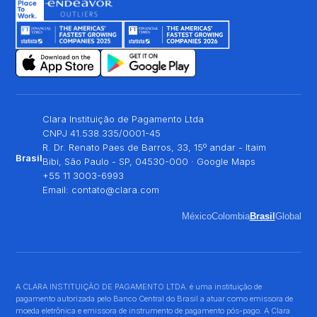
Clara Instituição de Pagamento Ltda
CNPJ 41.538.335/0001-45
R. Dr. Renato Paes de Barros, 33, 15º andar - Itaim
Brasil
Bibi, São Paulo - SP, 04530-000 ·
Google Maps
+55 11 3003-6993
Email:
contato@clara.com
México
Colombia
Brasil
Global
A CLARA INSTITUIÇÃO DE PAGAMENTO LTDA. é uma instituição de
pagamento autorizada pelo Banco Central do Brasil a atuar como emissora de
moeda eletrônica e emissora de instrumento de pagamento pós-pago. A Clara