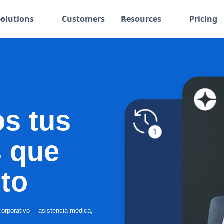
Solutions
Customers
Resources
Pricing
os tus
s que
sto
 corporativo —asistencia médica,