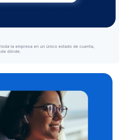
 toda la empresa en un único estado de cuenta,
esde dónde.