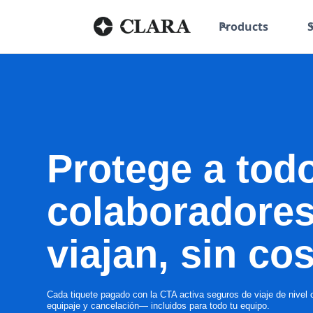
Products
Protege a tod
colaboradore
viajan, sin co
Cada tiquete pagado con la CTA activa seguros de viaje de nivel
equipaje y cancelación— incluidos para todo tu equipo.