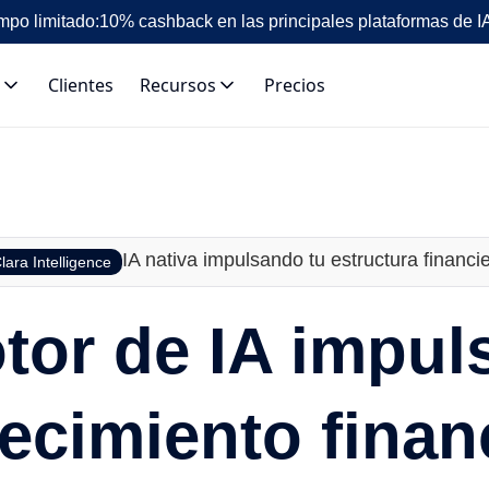
mpo limitado:
10% cashback en las principales plataformas de I
Clientes
Recursos
Precios
IA nativa impulsando tu estructura financi
lara Intelligence
tor de IA impu
recimiento finan