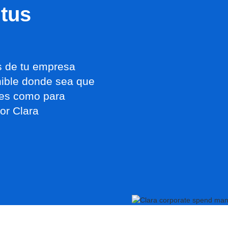
 tus
os de tu empresa
nible donde sea que
res como para
or Clara