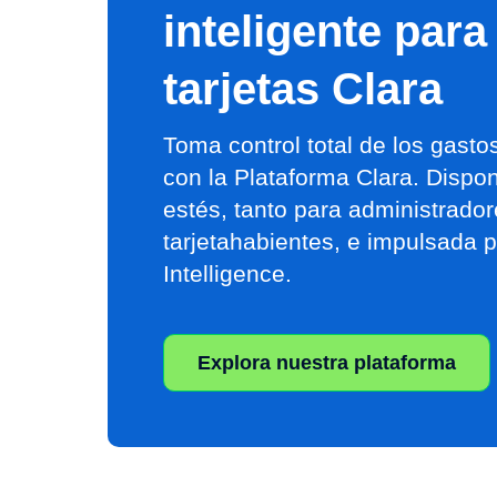
inteligente para
tarjetas Clara
Toma control total de los gast
con la Plataforma Clara. Dispo
estés, tanto para administrado
tarjetahabientes, e impulsada p
Intelligence.
Explora nuestra plataforma