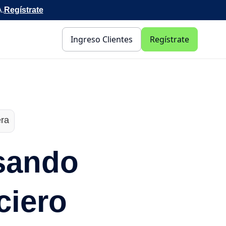
A.
Regístrate
Ingreso Clientes
Regístrate
era
lsando
ciero