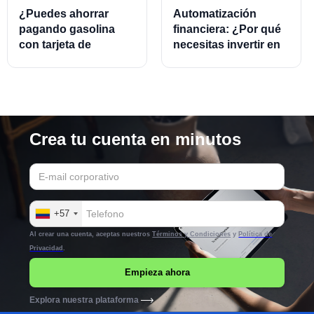
¿Puedes ahorrar
Automatización
pagando gasolina
financiera: ¿Por qué
con tarjeta de
necesitas invertir en
crédito?
este modelo?
Crea tu cuenta en minutos
+57
Al crear una cuenta, aceptas nuestros
Términos y Condiciones
y
Política de
Privacidad
.
Explora nuestra plataforma