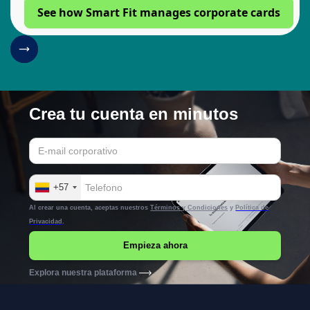
See how Smart Fit manages corporate cards
Crea tu cuenta en minutos
+57
Al crear una cuenta, aceptas nuestros
Términos y Condiciones
y
Política de
Privacidad
.
Explora nuestra plataforma