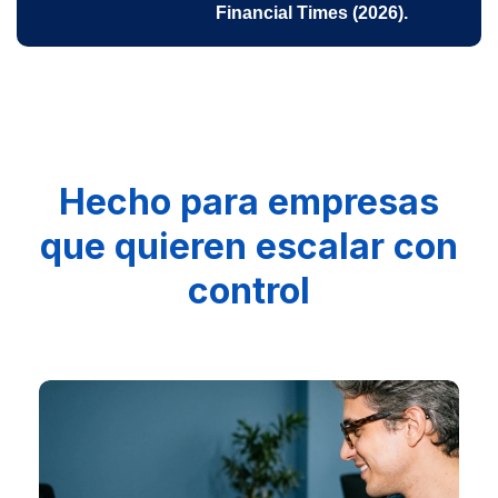
Financial Times (2026).
Hecho para empresas
que quieren escalar con
control