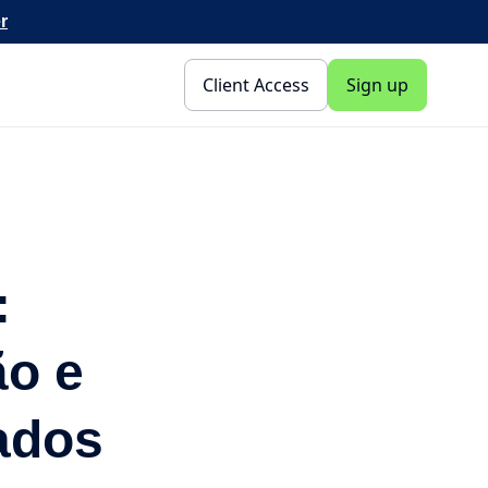
r
Client Access
Sign up
:
ão e
ados