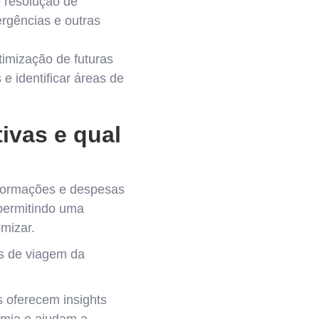
o resolução de
ergências e outras
otimização de futuras
e identificar áreas de
ivas e qual
nformações e despesas
permitindo uma
mizar.
as de viagem da
s oferecem insights