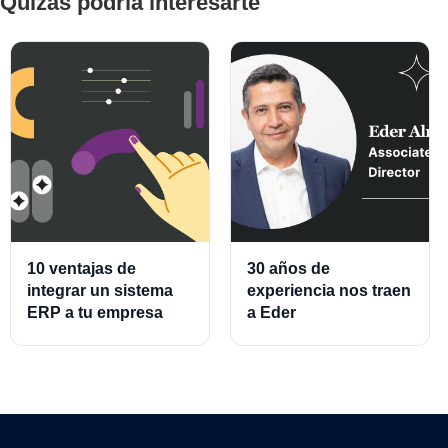
Quizás podría interesarte
10 ventajas de
30 años de
integrar un sistema
experiencia nos traen
ERP a tu empresa
a Eder
Almeraz, Associate
Product Director for
Cards and Cards
Processing