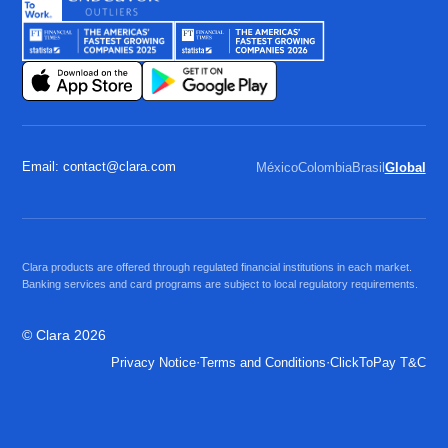
Email: contact@clara.com
México
Colombia
Brasil
Global
Clara products are offered through regulated financial institutions in each market.
Banking services and card programs are subject to local regulatory requirements.
© Clara 2026
·
·
Privacy Notice
Terms and Conditions
ClickToPay T&C