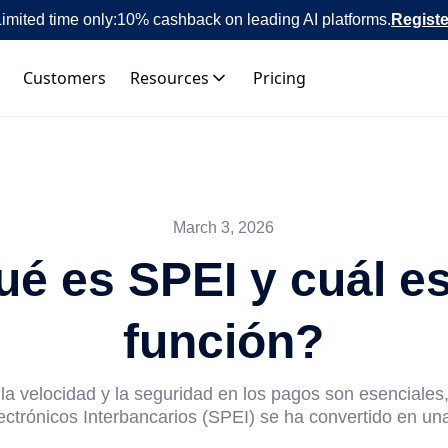
imited time only:
10% cashback on leading AI platforms.
Registe
Customers
Resources
Pricing
March 3, 2026
é es SPEI y cuál e
función?
a velocidad y la seguridad en los pagos son esenciales
ectrónicos Interbancarios (SPEI) se ha convertido en una