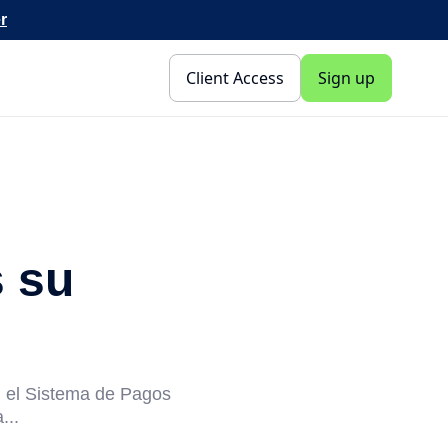
r
Client Access
Sign up
s su
, el Sistema de Pagos
...