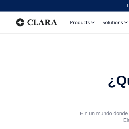
L
Products
Solutions
¿Qu
E n un mundo donde l
El