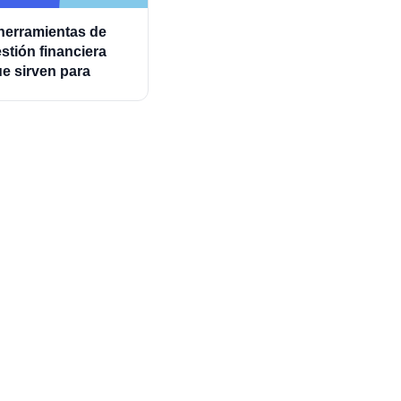
herramientas de
stión financiera
e sirven para
ministrar mejor los
astos