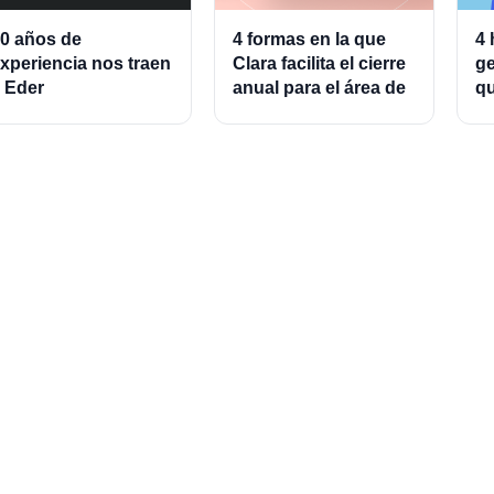
0 años de
4 formas en la que
4 
xperiencia nos traen
Clara facilita el cierre
ge
 Eder
anual para el área de
qu
lmeraz, Associate
finanzas
ad
roduct Director for
g
ards and Cards
rocessing
t in