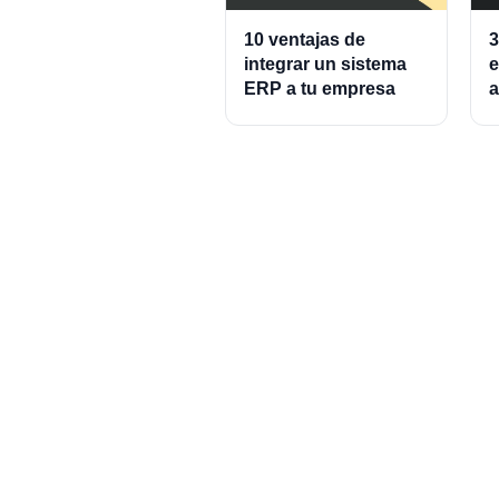
10 ventajas de
3
integrar un sistema
e
ERP a tu empresa
a
A
P
C
P
Set up your accoun
minutes