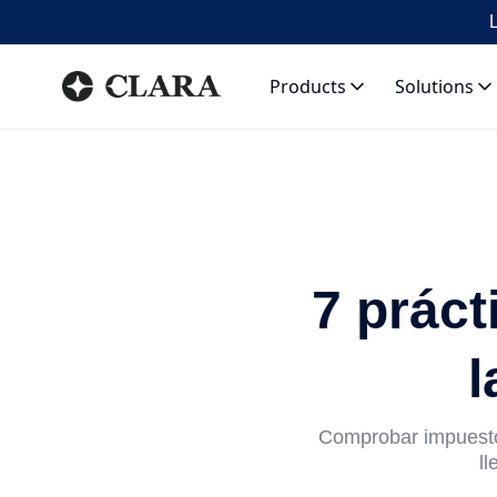
L
Products
Solutions
7 práct
l
Comprobar impuesto
ll