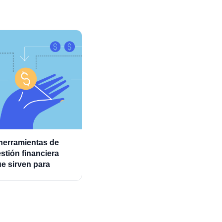
herramientas de
stión financiera
e sirven para
ministrar mejor los
astos