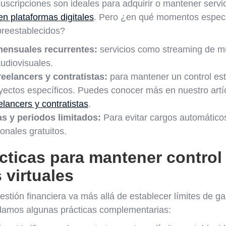
 suscripciones son ideales para adquirir o mantener servi
n plataformas digitales
. Pero ¿en qué momentos especí
 preestablecidos?
ensuales recurrentes:
servicios como streaming de mú
udiovisuales.
eelancers y contratistas:
para mantener un control est
yectos específicos. Puedes conocer más en nuestro artí
elancers y contratistas
.
as y periodos limitados:
Para evitar cargos automáticos
onales gratuitos.
cticas para mantener control
 virtuales
tión financiera va más allá de establecer límites de gas
damos algunas prácticas complementarias: