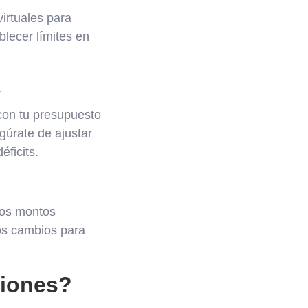
virtuales para
blecer límites en
s
 con tu presupuesto
egúrate de ajustar
éficits.
los montos
os cambios para
ciones?