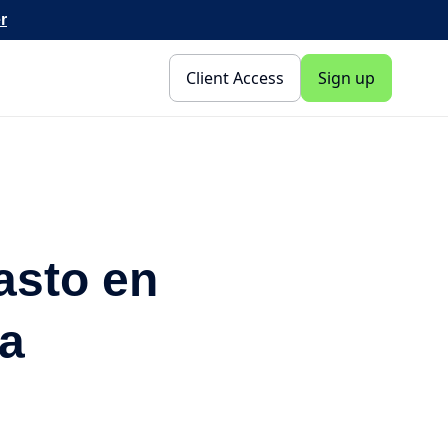
r
Client Access
Sign up
asto en
ra