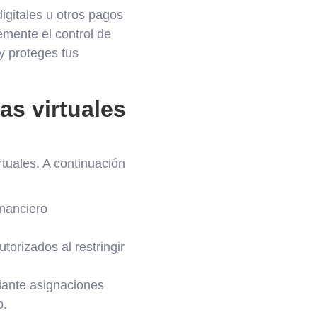
igitales u otros pagos
emente el control de
y proteges tus
as virtuales
rtuales. A continuación
inanciero
torizados al restringir
iante asignaciones
o.