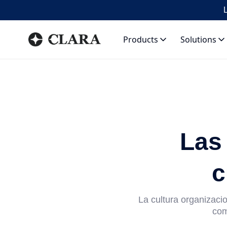
L
Products
Solutions
Las
c
La cultura organizaci
com