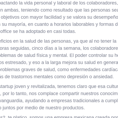
pactando la vida personal y laboral de los colaboradores
 en ambas, teniendo como resultado que las personas se
 objetivos con mayor facilidad y se valora su desempeño
n su mayoría, en cuanto a horarios laborables y formas de
 office se ha adoptado en casi todas.
icios en la salud de las personas, ya que al no tener la 
horas seguidas, cinco días a la semana, los colaborador
oblemas de salud física y mental. El poder controlar su h
s estresado, y eso a la larga mejora su salud en gene
 problemas graves de salud, como enfermedades cardíacas
ás de trastornos mentales como depresión o ansiedad.
tartup joven y revitalizada, tenemos claro que esa cultu
 por lo tanto, nos complace compartir nuestros conocim
 vanguardia, ayudando a empresas tradicionales a cumplir
o juntos por medio de nuestro productos.
?, te platico, somos una empresa mexicana creada por