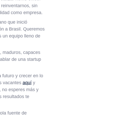
einventarnos, sin
malidad como empresa.
no que inició
ón a Brasil. Queremos
s un equipo lleno de
as, maduros, capaces
ablar de una startup
 futuro y crecer en lo
as vacantes
aquí
y
o, no esperes más y
 resultados te
ola fuente de