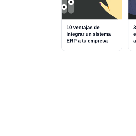
10 ventajas de
3
integrar un sistema
e
ERP a tu empresa
a
A
P
C
P
Set up your accoun