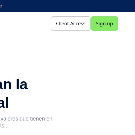
r
Client Access
Sign up
n la
al
 valores que tienen en
s...