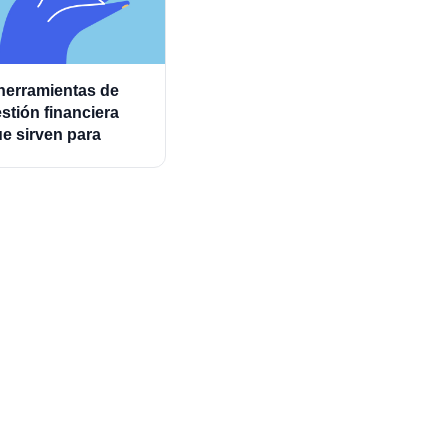
herramientas de
stión financiera
e sirven para
ministrar mejor los
astos