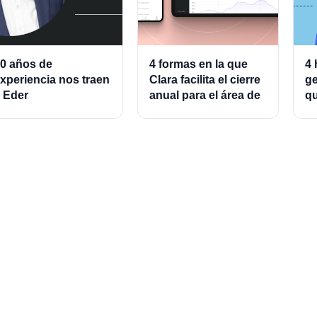
0 años de
4 formas en la que
4 
xperiencia nos traen
Clara facilita el cierre
ge
 Eder
anual para el área de
qu
lmeraz, Associate
finanzas
ad
roduct Director for
g
ards and Cards
rocessing
t in