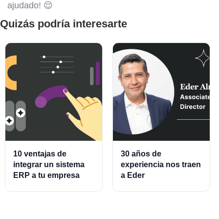
ajudado! 😌
Quizás podría interesarte
10 ventajas de
30 años de
integrar un sistema
experiencia nos traen
ERP a tu empresa
a Eder
Almeraz, Associate
Product Director for
Cards and Cards
Processing