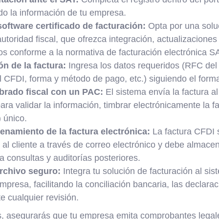
do la información de tu empresa.
oftware certificado de facturación:
Opta por una solu
utoridad fiscal, que ofrezca integración, actualizacione
os conforme a la normativa de facturación electrónica S
n de la factura:
Ingresa los datos requeridos (RFC del 
 CFDI, forma y método de pago, etc.) siguiendo el format
mbrado fiscal con un PAC:
El sistema envía la factura a
para validar la información, timbrar electrónicamente la f
) único.
enamiento de la factura electrónica:
La factura CFDI 
al cliente a través de correo electrónico y debe almace
 consultas y auditorías posteriores.
archivo seguro:
Integra tu solución de facturación al sis
mpresa, facilitando la conciliación bancaria, las declarac
e cualquier revisión.
, asegurarás que tu empresa emita comprobantes legale