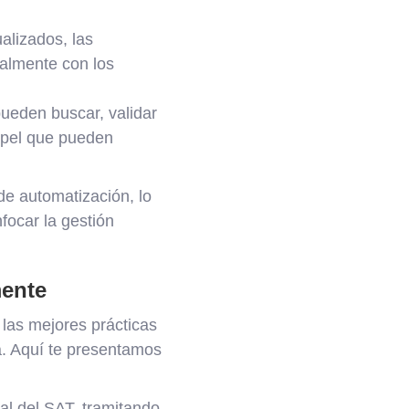
ualizados, las
almente con los
pueden buscar, validar
apel que pueden
de automatización, lo
focar la gestión
mente
las mejores prácticas
a. Aquí te presentamos
al del SAT, tramitando