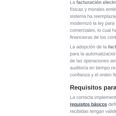
La
facturación elect
físicas y morales emit
sistema ha reemplazad
modernizó la ley para 
comerciales, lo cual h
financieras de los con
La adopción de la
fac
para la
automatización
de las operaciones ant
auditoría en tiempo re
confianza y el orden f
Requisitos para
La correcta implement
requisitos básicos
defi
recibidas tengan valid