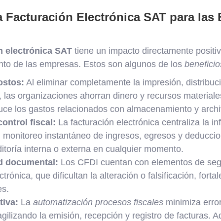
a Facturación Electrónica SAT para las
n electrónica SAT
tiene un impacto directamente positiv
ento de las empresas. Estos son algunos de los
beneficio
ostos:
Al eliminar completamente la impresión, distribu
s, las organizaciones ahorran dinero y recursos materiale
educe los gastos relacionados con almacenamiento y arch
ontrol fiscal:
La facturación electrónica centraliza la in
 monitoreo instantáneo de ingresos, egresos y deduccione
ditoría interna o externa en cualquier momento.
d documental:
Los CFDI cuentan con elementos de seg
trónica, que dificultan la alteración o falsificación, fort
es.
tiva:
La
automatización procesos fiscales
minimiza error
gilizando la emisión, recepción y registro de facturas. 