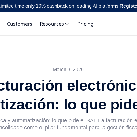
imited time only:
10% cashback on leading AI platforms.
Registe
Customers
Resources
Pricing
March 3, 2026
cturación electrónic
ización: lo que pid
ica y automatización: lo que pide el SAT La facturación 
nsolidado como el pilar fundamental para la gestión fiscal