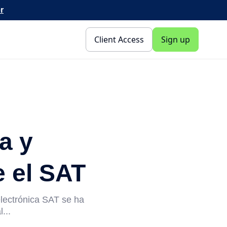
r
Client Access
Sign up
a y
e el SAT
electrónica SAT se ha
...