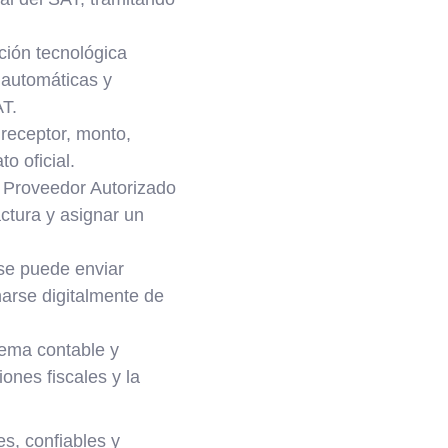
ción tecnológica
s automáticas y
AT.
receptor, monto,
o oficial.
l Proveedor Autorizado
actura y asignar un
se puede enviar
narse digitalmente de
tema contable y
iones fiscales y la
s, confiables y