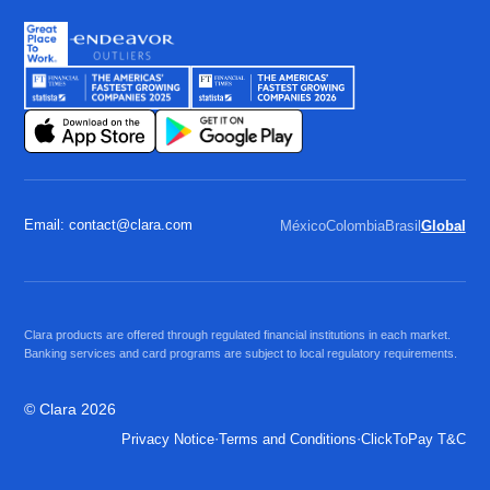
Email: contact@clara.com
México
Colombia
Brasil
Global
Clara products are offered through regulated financial institutions in each market.
Banking services and card programs are subject to local regulatory requirements.
© Clara 2026
·
·
Privacy Notice
Terms and Conditions
ClickToPay T&C