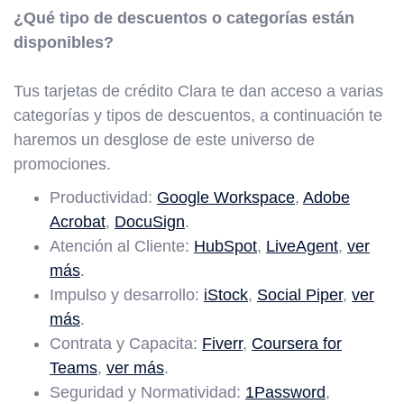
¿Qué tipo de descuentos o categorías están
disponibles?
Tus tarjetas de crédito Clara te dan acceso a varias
categorías y tipos de descuentos, a continuación te
haremos un desglose de este universo de
promociones.
Productividad:
Google Workspace
,
Adobe
Acrobat
,
DocuSign
.
Atención al Cliente:
HubSpot
,
LiveAgent
,
ver
más
.
Impulso y desarrollo:
iStock
,
Social Piper
,
ver
más
.
Contrata y Capacita:
Fiverr
,
Coursera for
Teams
,
ver más
.
Seguridad y Normatividad:
1Password
,