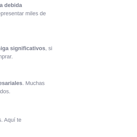
a debida
presentar miles de
ga significativos
, si
mprar.
esariales
. Muchas
ados.
. Aquí te