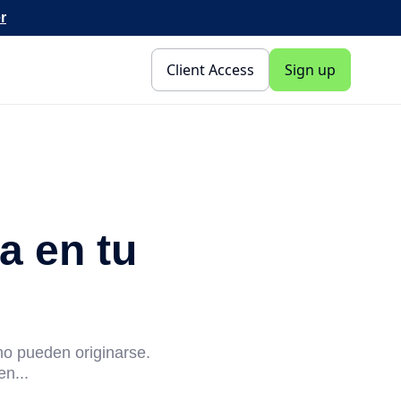
r
Client Access
Sign up
a en tu
mo pueden originarse.
n...