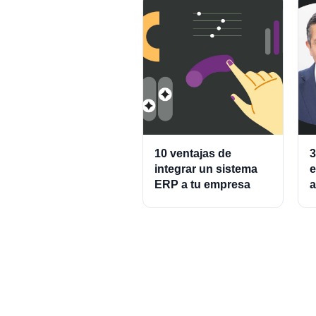
10 ventajas de
3
integrar un sistema
e
ERP a tu empresa
a
A
P
C
P