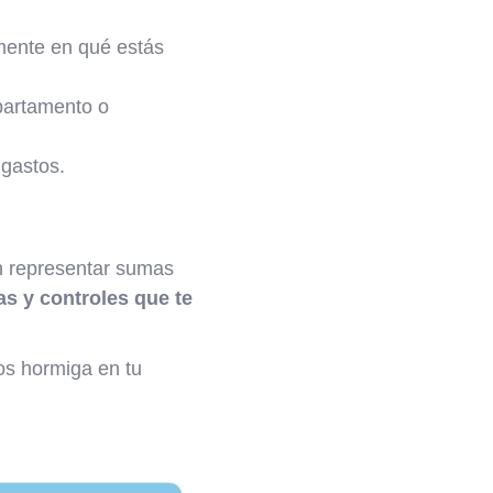
mente en qué estás
partamento o
gastos.
n representar sumas
as y controles que te
os hormiga en tu