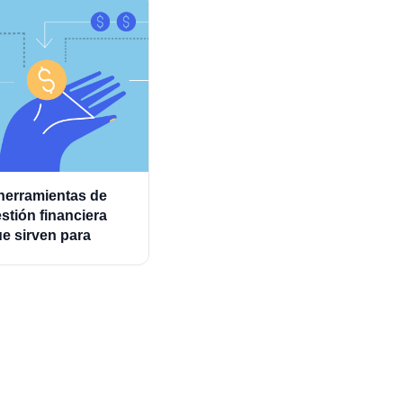
herramientas de
stión financiera
e sirven para
ministrar mejor los
astos