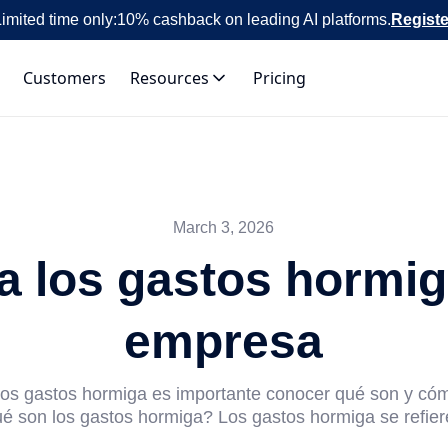
imited time only:
10% cashback on leading AI platforms.
Registe
Customers
Resources
Pricing
March 3, 2026
a los gastos hormig
empresa
los gastos hormiga es importante conocer qué son y có
é son los gastos hormiga? Los gastos hormiga se refiere