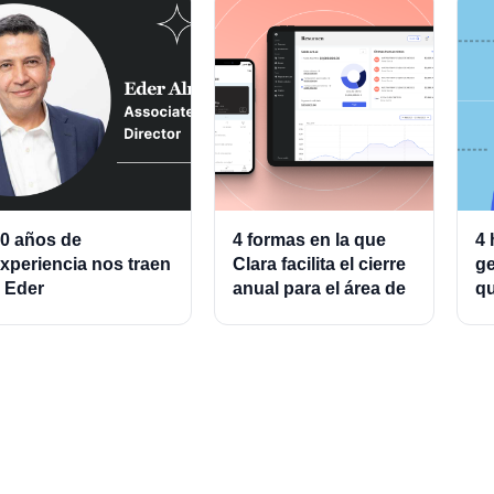
0 años de
4 formas en la que
4 
xperiencia nos traen
Clara facilita el cierre
ge
 Eder
anual para el área de
qu
lmeraz, Associate
finanzas
ad
roduct Director for
g
ards and Cards
rocessing