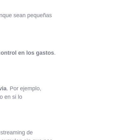
aunque sean pequeñas
ontrol en los gastos
.
via
. Por ejemplo,
 en si lo
 streaming de