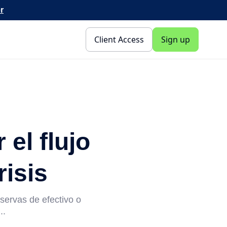
r
Client Access
Sign up
el flujo
risis
eservas de efectivo o
..