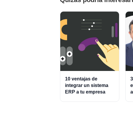
10 ventajas de
3
integrar un sistema
e
ERP a tu empresa
a
A
P
C
P