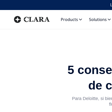
L
Products
Solutions
5 conse
de c
Para Deloitte, si bi
f