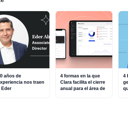
0 años de
4 formas en la que
4 
xperiencia nos traen
Clara facilita el cierre
ge
 Eder
anual para el área de
qu
lmeraz, Associate
finanzas
ad
roduct Director for
g
ards and Cards
rocessing