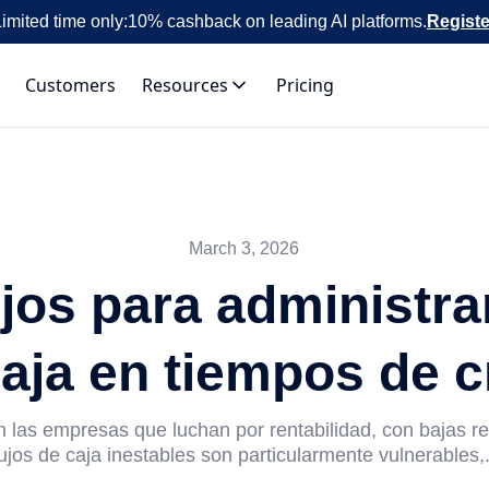
imited time only:
10% cashback on leading AI platforms.
Registe
Customers
Resources
Pricing
March 3, 2026
jos para administrar 
aja en tiempos de c
en las empresas que luchan por rentabilidad, con bajas r
lujos de caja inestables son particularmente vulnerables,.