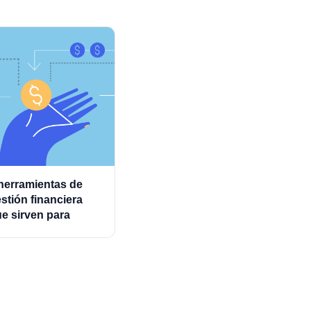
herramientas de
stión financiera
e sirven para
ministrar mejor los
astos