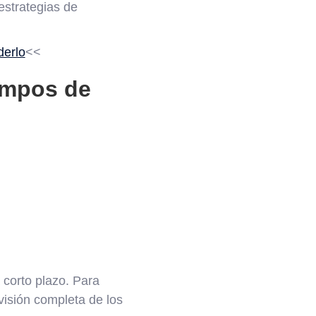
 estrategias de
derlo
<<
iempos de
 corto plazo. Para
visión completa de los