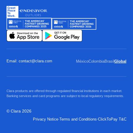
Email: contact@clara.com
México
Colombia
Brasil
Global
Clara products are offered through regulated financial institutions in each market.
Banking services and card programs are subject to local regulatory requirements.
© Clara 2026
·
·
Privacy Notice
Terms and Conditions
ClickToPay T&C