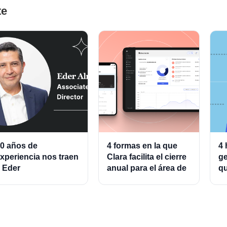
te
0 años de
4 formas en la que
4 
xperiencia nos traen
Clara facilita el cierre
ge
 Eder
anual para el área de
qu
lmeraz, Associate
finanzas
ad
roduct Director for
g
ards and Cards
rocessing