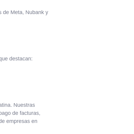
os de Meta, Nubank y
.
 que destacan:
atina. Nuestras
pago de facturas,
s de empresas en