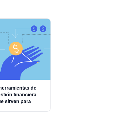
herramientas de
stión financiera
e sirven para
ministrar mejor los
astos