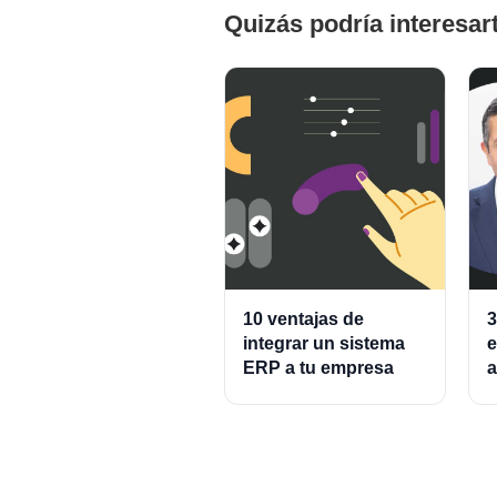
Quizás podría interesar
10 ventajas de
3
integrar un sistema
e
ERP a tu empresa
a
A
P
C
P