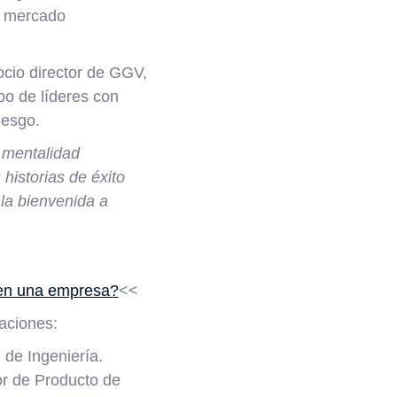
el mercado
ocio director de GGV,
po de líderes con
iesgo.
 mentalidad
historias de éxito
la bienvenida a
 en una empresa?
<<
aciones:
 de Ingeniería.
or de Producto de