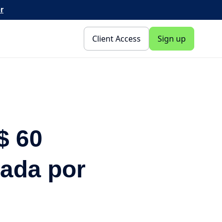
r
Client Access
Sign up
$ 60
rada por