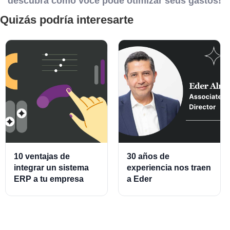
descubra como você pode otimizar seus gastos!
Quizás podría interesarte
10 ventajas de
30 años de
integrar un sistema
experiencia nos traen
ERP a tu empresa
a Eder
Almeraz, Associate
Product Director for
Cards and Cards
Processing