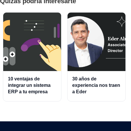
Quizás podría interesarte
10 ventajas de
30 años de
integrar un sistema
experiencia nos traen
ERP a tu empresa
a Eder
Almeraz, Associate
Product Director for
Cards and Cards
Processing