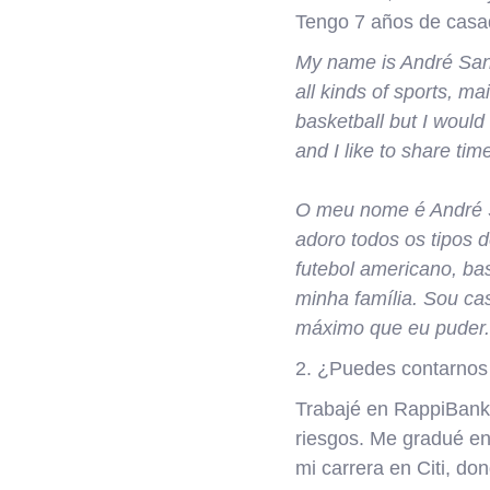
Tengo 7 años de casa
My name is André Sant
all kinds of sports, ma
basketball but I would
and I like to share ti
O meu nome é André Sa
adoro todos os tipos d
futebol americano, ba
minha família. Sou c
máximo que eu puder.
2. ¿Puedes contarnos 
Trabajé en RappiBank B
riesgos. Me gradué e
mi carrera en Citi, d