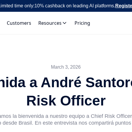
imited time only:
10% cashback on leading AI platforms.
Registe
Customers
Resources
Pricing
March 3, 2026
ida a André Santor
Risk Officer
mos la bienvenida a nuestro equipo a Chief Risk Office
 desde Brasil. En este entrevista nos compartirá puntos 