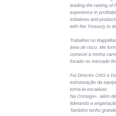
leading the raising of
experience in profitabi
initiatives and products
with the Treasury to d
Trabalhei no RappiBan
área de risco. Me fo
comecei a minha carre
focado no mercado fi
Fui Director CRO e D
estruturação da equipe
torna-la escalável.
Na Consiga+, além de c
liderando a angariaçã
Também tenho grande 