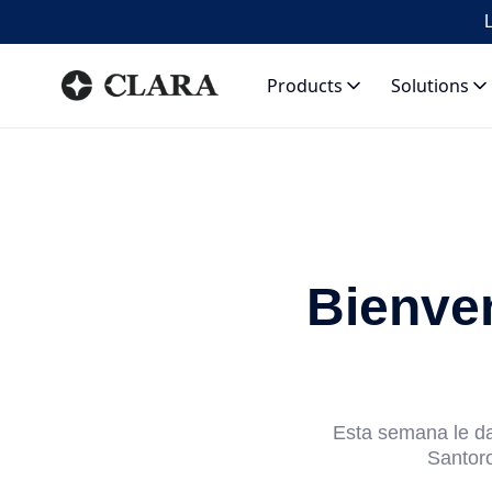
L
Products
Solutions
Bienven
Esta semana le da
Santoro