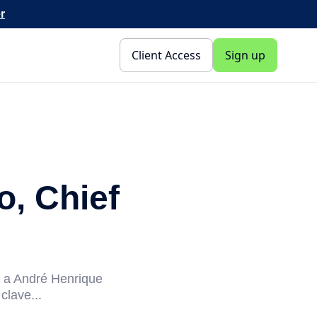
r
Client Access
Sign up
o, Chief
r a André Henrique
clave...