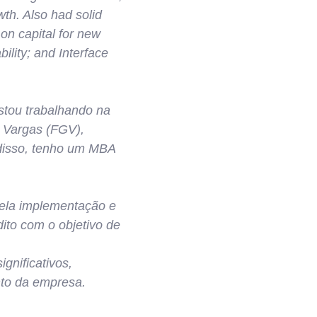
wth. Also had solid
 on capital for new
bility; and Interface
stou trabalhando na
 Vargas (FGV),
 disso, tenho um MBA
pela implementação e
dito com o objetivo de
gnificativos,
nto da empresa.