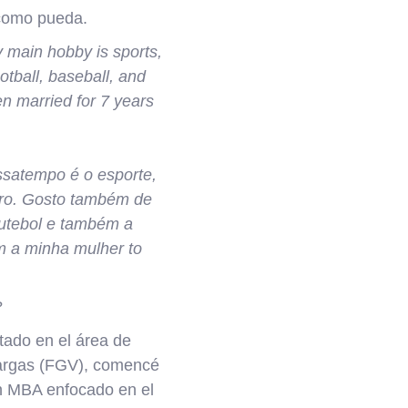
 como pueda.
 main hobby is sports,
otball, baseball, and
en married for 7 years
ssatempo é o esporte,
eiro. Gosto também de
futebol e também a
m a minha mulher to
?
tado en el área de
Vargas (FGV), comencé
un MBA enfocado en el