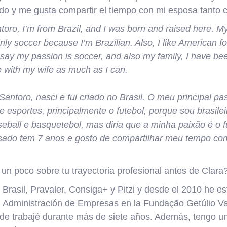
do y me gusta compartir el tiempo con mi esposa tanto
oro, I’m from Brazil, and I was born and raised here. My
inly soccer because I’m Brazilian. Also, I like American fo
 say my passion is soccer, and also my family, I have be
me with my wife as much as I can.
ntoro, nasci e fui criado no Brasil. O meu principal pa
e esportes, principalmente o futebol, porque sou brasil
seball e basquetebol, mas diria que a minha paixão é o 
asado tem 7 anos e gosto de compartilhar meu tempo co
un poco sobre tu trayectoria profesional antes de Clara
rasil, Pravaler, Consiga+ y Pitzi y desde el 2010 he es
n Administración de Empresas en la Fundação Getúlio 
onde trabajé durante más de siete años. Además, tengo 