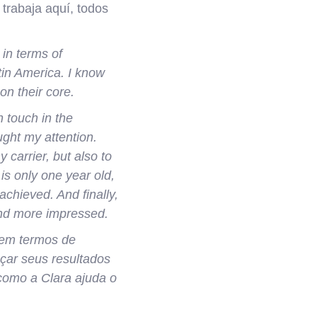
 trabaja aquí, todos
 in terms of
atin America. I know
n their core.
n touch in the
ught my attention.
 carrier, but also to
s only one year old,
achieved. And finally,
 and more impressed.
 em termos de
çar seus resultados
como a Clara ajuda o