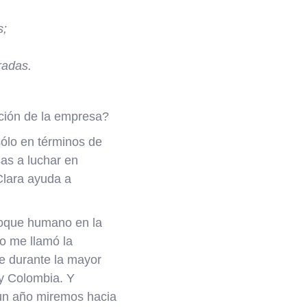
s;
radas.
nción de la empresa?
sólo en términos de
as a luchar en
Clara ayuda a
 toque humano en la
o me llamó la
ue durante la mayor
 y Colombia. Y
 un año miremos hacia