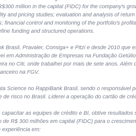
 R$300 million in the capital (FiDC) for the company's gro
lity and pricing studies; evaluation and analysis of return
; financial control and monitoring of the portfolio's profita
efine funding and structured operations.
k Brasil, Pravaler, Consiga+ e Pitzi e desde 2010 que e
rmei em Administração de Empresas na Fundação Getúlio
ira no Citi, onde trabalhei por mais de sete anos. Além
nanceiro na FGV.
ata Science no RappiBank Brasil, sendo o responsável 
 de risco no Brasil. Liderei a operação do cartão de cré
apacitar as equipes de crédito e BI, obtive resultados si
o de R$ 300 milhões em capital (FIDC) para o crescime
experiência em: