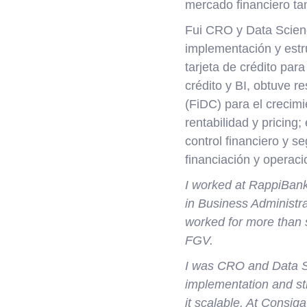
mercado financiero ta
Fui CRO y Data Scienc
implementación y estru
tarjeta de crédito pa
crédito y BI, obtuve re
(FiDC) para el crecim
rentabilidad y pricing;
control financiero y se
financiación y operaci
I worked at RappiBank 
in Business Administr
worked for more than 
FGV.
I was CRO and Data Sc
implementation and stru
it scalable. At Consiga