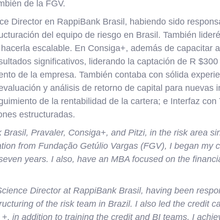
mbién de la FGV.
e Director en RappiBank Brasil, habiendo sido responsa
cturación del equipo de riesgo en Brasil. También lideré
ra hacerla escalable. En Consiga+, además de capacitar a
sultados significativos, liderando la captación de R $300
iento de la empresa. También contaba con sólida experie
 evaluación y análisis de retorno de capital para nuevas i
guimiento de la rentabilidad de la cartera; e Interfaz con 
ones estructuradas.
Brasil, Pravaler, Consiga+, and Pitzi, in the risk area s
ation from Fundação Getúlio Vargas (FGV), I began my car
seven years. I also, have an MBA focused on the financi
ience Director at RappiBank Brasil, having been respon
cturing of the risk team in Brazil. I also led the credit 
 +, in addition to training the credit and BI teams, I achie