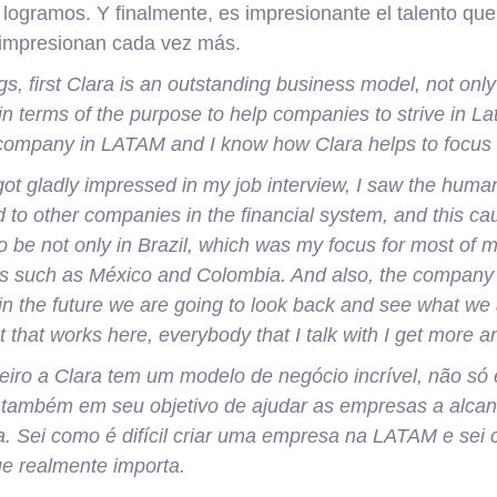
logramos. Y finalmente, es impresionante el talento que
 impresionan cada vez más.
gs, first Clara is an outstanding business model, not only
 in terms of the purpose to help companies to strive in L
a company in LATAM and I know how Clara helps to focus o
 got gladly impressed in my job interview, I saw the huma
to other companies in the financial system, and this ca
o be not only in Brazil, which was my focus for most of my
ies such as México and Colombia.
And also, the company i
in the future we are going to look back and see what we 
nt that works here, everybody that I talk with I get more
meiro a Clara tem um modelo de negócio incrível, não só
 também em seu objetivo de ajudar as empresas a alcan
a. Sei como é difícil criar uma empresa na LATAM e sei 
ue realmente importa.