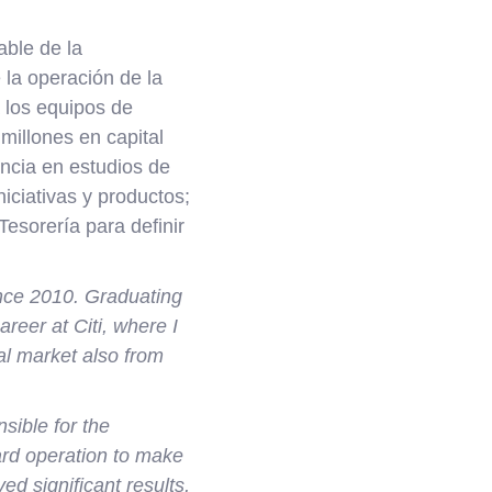
ble de la
 la operación de la
 los equipos de
 millones en capital
ncia en estudios de
niciativas y productos;
Tesorería para definir
ince 2010. Graduating
eer at Citi, where I
al market also from
sible for the
card operation to make
ved significant results,