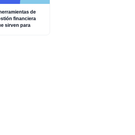
herramientas de
stión financiera
e sirven para
ministrar mejor los
astos