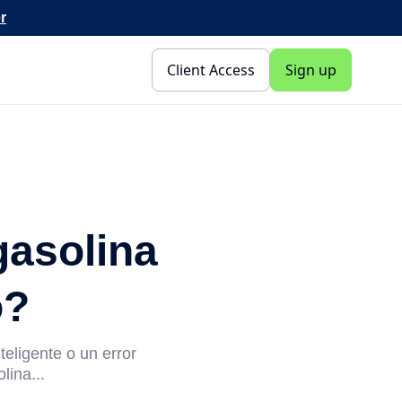
r
Client Access
Sign up
gasolina
o?
teligente o un error
ina...