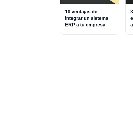
10 ventajas de
3
integrar un sistema
e
ERP a tu empresa
a
A
P
C
P
Set up your accoun
minutes