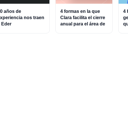
0 años de
4 formas en la que
4 
xperiencia nos traen
Clara facilita el cierre
ge
 Eder
anual para el área de
qu
lmeraz, Associate
finanzas
ad
roduct Director for
g
ards and Cards
rocessing
t in