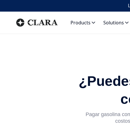
L
Products
Solutions
¿Puedes
c
Pagar gasolina con 
costo